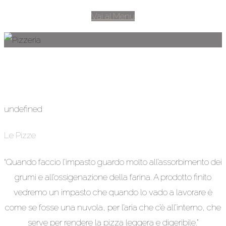
Vai al Menu
Pizzeria
undefined
Le Pizze
“Quando faccio l’impasto guardo molto all’assorbimento dei
grumi e all’ossigenazione della farina. A prodotto finito
vedremo un impasto che quando lo vado a lavorare è
come se fosse una nuvola, per l’aria che c’è all’interno, che
serve per rendere la pizza leggera e digeribile.”