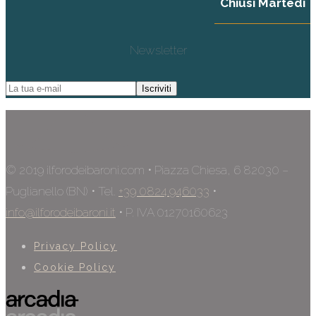
Chiusi Martedì
Newsletter
© 2019 ilforodeibaroni.com • Piazza Chiesa, 6 82030 –
Puglianello (BN) • Tel.
+39 0824.946033
•
info@ilforodeibaroni.it
• P. IVA 01270160623
Privacy Policy
Cookie Policy