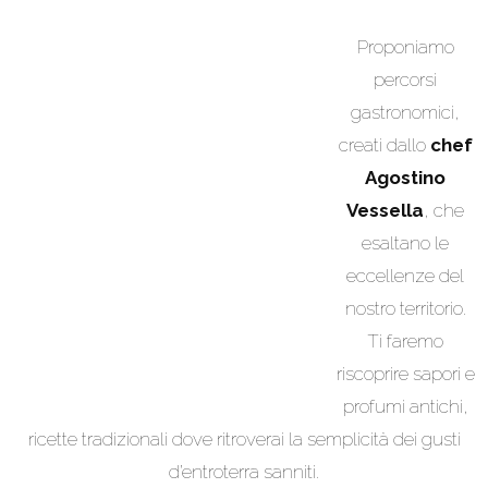
Proponiamo
percorsi
gastronomici,
creati dallo
chef
Agostino
Vessella
, che
esaltano le
eccellenze del
nostro territorio.
Ti faremo
riscoprire sapori e
profumi antichi,
ricette tradizionali dove ritroverai la semplicità dei gusti
d’entroterra sanniti.