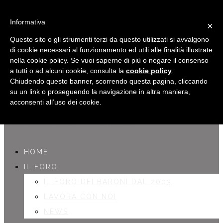
Informativa
×
Questo sito o gli strumenti terzi da questo utilizzati si avvalgono
di cookie necessari al funzionamento ed utili alle finalità illustrate
nella cookie policy. Se vuoi saperne di più o negare il consenso
a tutti o ad alcuni cookie, consulta la
cookie policy
.
Chiudendo questo banner, scorrendo questa pagina, cliccando
su un link o proseguendo la navigazione in altra maniera,
acconsenti all’uso dei cookie.
Navigazione principale
HOME
IL FORO
IL FORO DEI BARONI DAL 2003
LAVORA CON NOI
NEWS