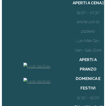
APERTI A CENA |
19.30 – 22.30
anche con la
pizzeria
Lun-Mer-Gio-
Ven- Sab-Dom
APERTI A
PRANZO
DOMENICA E
FESTIVI
12.30 – 15.00