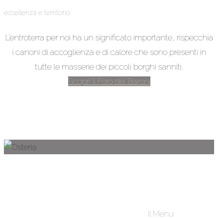
eccellenza e territorio
L’entroterra per noi ha un significato importante, rispecchia
i canoni di accoglienza e di calore che sono presenti in
tutte le masserie dei piccoli borghi sanniti.
Scopri Il Foro dei Baroni
Osteria
Il Menu