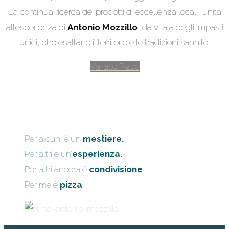
La continua ricerca dei prodotti di eccellenza locali, unita
all’esperienza di
Antonio Mozzillo
, da vita a degli impasti
unici, che esaltano il territorio e le tradizioni sannite.
Vai alle Pizze
Per alcuni è un
mestiere.
Per altri è un’
esperienza.
Per altri ancora è
condivisione
.
Per me è
pizza
.