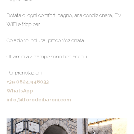
Dotata di ogni comfort: bagno, aria condizionata, TV,
WIFI e frigo bar.
Colazione inclusa, preconfezionata.
Gli amici a 4 zampe sono ben accolti.
Per prenotazioni
+39 0824.946033
WhatsApp
info@ilforodeibaroni.com