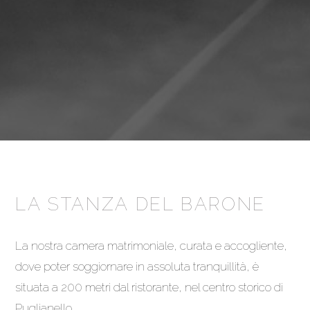
LA STANZA DEL BARONE
La nostra camera matrimoniale, curata e accogliente,
dove poter soggiornare in assoluta tranquillità, è
situata a 200 metri dal ristorante, nel centro storico di
Puglianello.