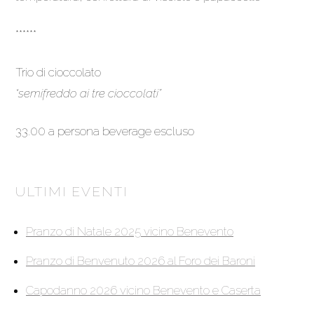
******
Trio di cioccolato
“semifreddo ai tre cioccolati”
33.00 a persona beverage escluso
ULTIMI EVENTI
Pranzo di Natale 2025 vicino Benevento
Pranzo di Benvenuto 2026 al Foro dei Baroni
Capodanno 2026 vicino Benevento e Caserta