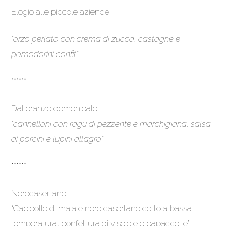
Elogio alle piccole aziende
“orzo perlato con crema di zucca, castagne e
pomodorini confit”
******
Dal pranzo domenicale
“cannelloni con ragù di pezzente e marchigiana, salsa
ai porcini e lupini all’agro”
******
Nerocasertano
“Capicollo di maiale nero casertano cotto a bassa
temperatura, confettura di visciole e papaccelle”