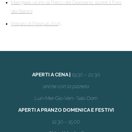
Mangiare vicino al Parco del Grassano: scopri il Foro
dei Baroni
Pranzo di Pasqua 2025
APERTI A CENA |
19.30 – 22.30
anche con la pizzeria
Lun-Mer-Gio-Ven- Sab-Dom
APERTI A PRANZO DOMENICA E FESTIVI
12.30 – 15.00