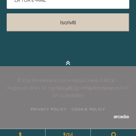
© 2019 ilforodeibaroni.com • Piazza Chiesa, 6 82030 –
Puglianello (BN) • Tel.
+39 0824.946033
•
info@ilforodeibaroni.it
• P.
IVA 01270160623
PRIVACY POLICY
COOKIE POLICY