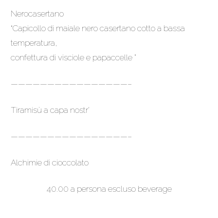
Nerocasertano
“Capicollo di maiale nero casertano cotto a bassa
temperatura,
confettura di visciole e papaccelle ”
————————————————–
Tiramisù a capa nostr’
————————————————–
Alchimie di cioccolato
40.00 a persona escluso beverage