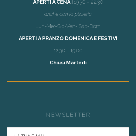
APERTI A CENA |
19.30 – 22.30
anche con la pizzeria
Lun-Mer-Gio-Ven- Sab-Dom
APERTI A PRANZO DOMENICA E FESTIVI
12.30 – 15.00
Chiusi Martedì
NEWSLETTER