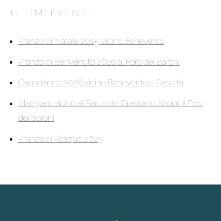
ULTIMI EVENTI
Pranzo di Natale 2025 vicino Benevento
Pranzo di Benvenuto 2026 al Foro dei Baroni
Capodanno 2026 vicino Benevento e Caserta
Mangiare vicino al Parco del Grassano: scopri il Foro
dei Baroni
Pranzo di Pasqua 2025