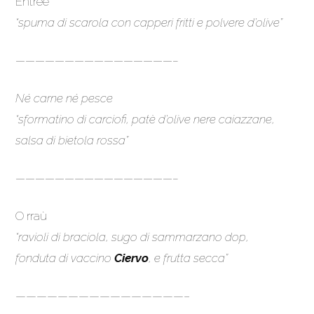
Entrèe
“spuma di scarola con capperi fritti e polvere d’olive”
————————————————–
Né carne né pesce
“sformatino di carciofi,
patè d’olive nere caiazzane,
salsa di bietola rossa
”
————————————————–
O rraù
“ravioli di braciola,
sugo di sammarzano dop,
fonduta di vaccino
Ciervo
, e frutta secca”
————————————————–