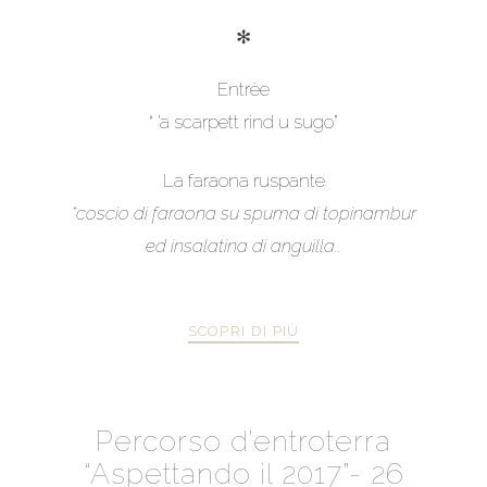
✻
Entrèe
“ ’a scarpett rind u sugo”
La faraona ruspante
“coscio di faraona su spuma di topinambur
ed insalatina di anguilla..
SCOPRI DI PIÙ
Percorso d’entroterra
“Aspettando il 2017”- 26