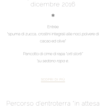
dicembre 2016
✻
Entrèe
“spuma di zucca, crostini integrali alle noci,polvere di
cacao ed olive”
Pancotto di cime di rapa “
orti storti”
“su sedano rapa e..
SCOPRI DI PIÙ
Percorso d’entroterra “in attesa