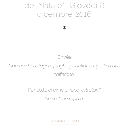
del Natale”- Giovedì 8
dicembre 2016
✻
Entrèe
“spuma di castagne, funghi spadellati e cipollina allo
zafferano”
Pancotto di cime di rapa “
orti storti”
“su sedano rapa e..
SCOPRI DI PIÙ