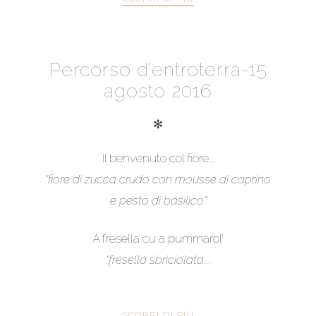
Percorso d’entroterra-15
agosto 2016
✻
Il benvenuto col fiore…
“fiore di zucca crudo con mousse di caprino
e pesto di basilico”
A fresella cu a pummarol’
“fresella sbriciolata,..
SCOPRI DI PIÙ